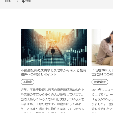
HOME
対策
「老後2000
不動産投資の成功率と失敗率から考える投資
世代別4つの
物件への対策とポイント
老後資金
不動産
2019年にニ
近年、不動産投資は若者の資産形成意欲の向上
り上げられ、一
や老後の不安から多くの人が挑戦しています。
「老後2000
当然成功している人もいれば失敗している人も
りました。 金
いますが、「取り敢えずこの物件にしてみよ
金を受給したと
う」とあまり考えずに物件を契約してしまう人