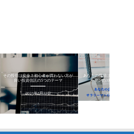
い方が
あなたの職場はブラック企業か？ サラリ
老後2000万円問題
ーマンの3割が不満を感じる理由
から読み解
Suru
2020年5月15日
2020年