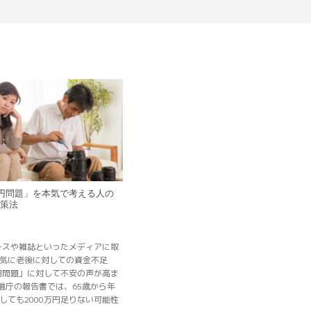
万円問題」を本気で考える人の
対策法
ュースや雑誌といったメディアに取
気に老後に対しての資金不足
万円問題」に対して不安の声が高ま
融庁の報告書では、65歳から年
しても2000万円足りない可能性