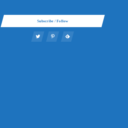
Subscribe / Follow
年金は老後いくら貰えるのか？年金の受
Suru
給の基本知識と計算方法
2022年8月5日