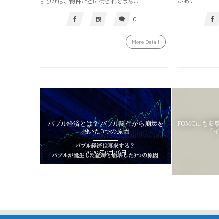
があ...
よりかは、物件ごとに得られそうな...
0
More Detail
バブル誕生から崩壊を
FOMCにも影響!? インフレを測る経済指標
FX
3つの原因
「インフレ3セット」
HAKUMA
年9月26日