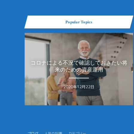
Popular Topics
認しておきたい将
女性の4割が資産運用の必要性を
UMA
資産運用
る？女性に人気の投資ランキ
月22日
ブログ
人気の記事
カテゴリー