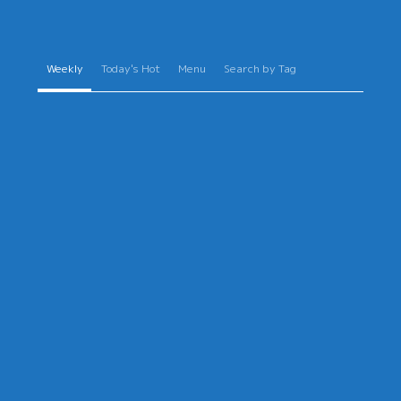
Weekly
Today's Hot
Menu
Search by Tag
感じて
年金にも税金がかかる？年金受給者の確
HAKUMA
ング
定申告と老後の税金を解説
2022年8月27日