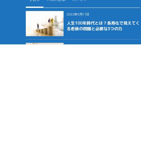
2022年9月11日
人生100年時代とは？長寿化で見えてく
る老後の問題と必要な3つの力
2022年8月27日
年金にも税金がかかる？年金受給者の
確定申告と老後の税金を解説
2022年8月19日
老後資金はいくら必要？シュミレーシ
ョンで分かる独身・夫婦での不足資産
と対策法
ホー