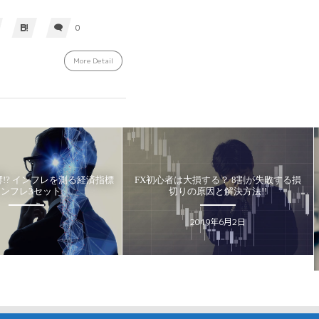
0
More Detail
初心者は大損する？ 8割が失敗する損
その投信は安全？初心者が買わな
切りの原因と解決方法!!
良い投資信託の5つのテーマ
HAKUMA
Suru
2019年6月2日
2021年1月22日