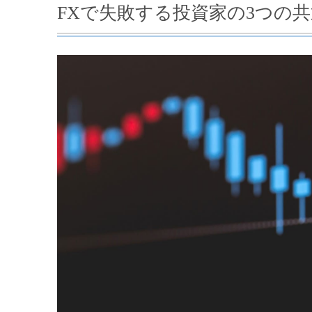
FXで失敗する投資家の3つの
②テクニカル分析の無意識
③FXにおけるメンタルの重
初心者だからこそありがちな
闇雲のポジションを持って
「損失を出したくない」か
相場状況に一時的にハマっ
記憶から起因する「感覚」は
初心者の勘違い「元」証券マ
日本人は世界的に元々投資が
FXで失敗しないためにあな
まとめ