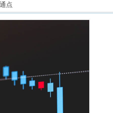
共通点
という弊害による失敗
要性を知らずに失敗
失敗例
取引回数が過剰になる
らくる取引拒否
たやり方で勝てると判断する
失敗の大元凶
ンは個人以下の実力!?
苦手
たに贈る言葉