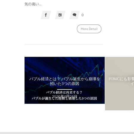
気の高い...
0
More Detail
バブル経済とは？ バブル誕生から崩壊を
FOMCにも影響!? インフレを
招いた3つの原因
「インフレ3セット
HAKUMA
2020年9月26日