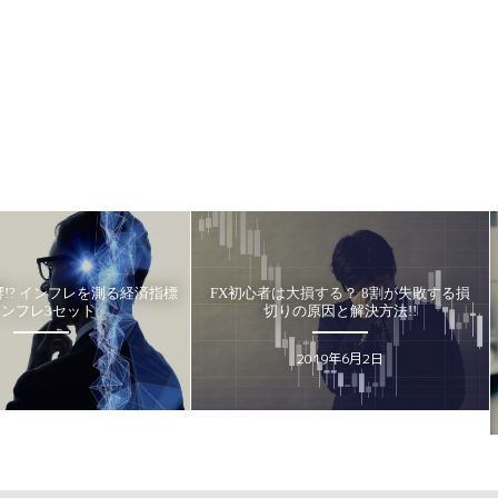
測る経済指標
FX初心者は大損する？ 8割が失敗する損
その投信は安
」
切りの原因と解決方法!!
良い投
HAKUMA
2019年6月2日
2