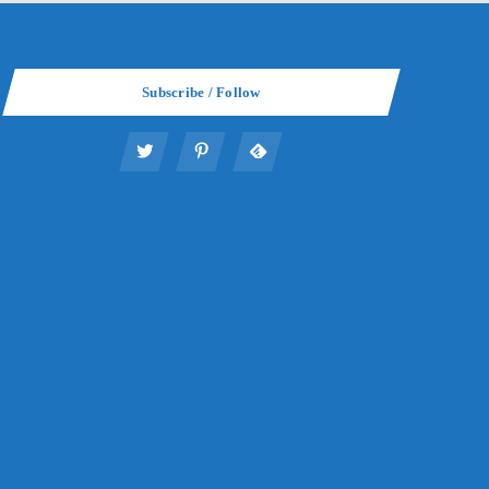
Subscribe / Follow
る？年金受給者の確
年金は老後いくら貰えるのか？
AKUMA
Suru
の税金を解説
給の基本知識と計算方
8月27日
2022年8月5日