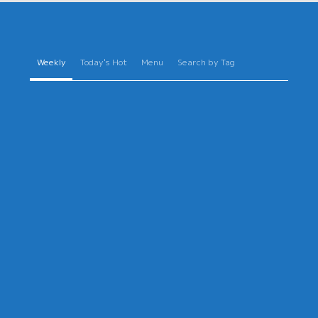
Weekly
Today's Hot
Menu
Search by Tag
割が資産運用の必要性を感じて
年金にも税金がかか
H
性に人気の投資ランキング
定申告と老後
2022年