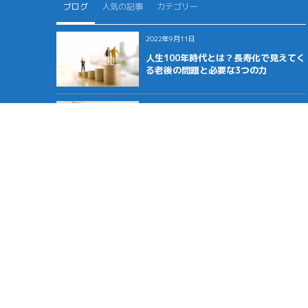
ブログ
人気の記事
カテゴリー
2022年9月11日
人生100年時代とは？長寿化で見えてく
る老後の問題と必要な3つの力
2022年8月27日
年金にも税金がかかる？年金受給者の
確定申告と老後の税金を解説
2022年8月19日
老後資金はいくら必要？シュミレーシ
ョンで分かる独身・夫婦での不足資産
と対策法
ホー