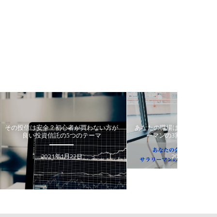
全？初心者が買わない方が
あなたの職場はブラック企業か？ サラリ
資信託の5つのテーマ
ーマンの3割が不満を感じる理由
Suru
Suru
021年1月22日
2020年5月15日