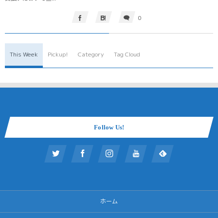
0
This Week
Pickup!
Category
Tag Cloud
Follow Us!
ホーム