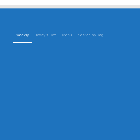
Weekly
Today's Hot
Menu
Search by Tag
の必要性を感じて
年金にも税金がかかる？年金受
HAKUMA
投資ランキング
定申告と老後の税金を解
2022年8月27日