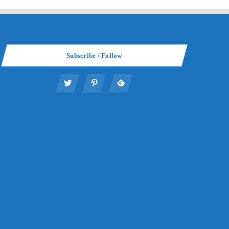
Subscribe / Follow
給者の確
年金は老後いくら貰えるのか？年金の受
Suru
説
給の基本知識と計算方法
2022年8月5日