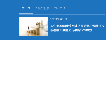
ブログ
人気の記事
カテゴリー
2022年9月11日
人生100年時代とは？長寿化で見えてく
る老後の問題と必要な3つの力
2022年8月27日
年金にも税金がかかる？年金受給者の
確定申告と老後の税金を解説
2022年8月19日
老後資金はいくら必要？シュミレーシ
ョンで分かる独身・夫婦での不足資産
と対策法