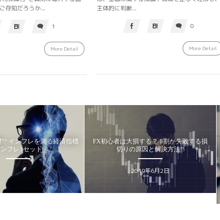
主体的に判断...
存知だろうか...
0
1
More Detail
More Detail
FX初心者は大損する？ 8割が失敗する損
その投信は安全？初心者
切りの原因と解決方法!!
良い投資信託の5つ
HAKUMA
Suru
2019年6月2日
2021年1月22