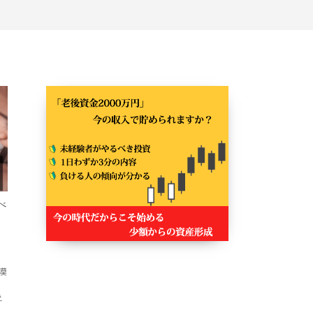
べ
い
漠
ま
え
、