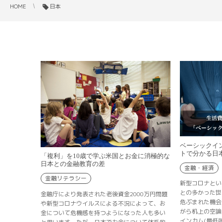
HOME
日本
ベーシックイ
トで分かる日
「複利」を10歳で学ぶ米国とお金に消極的な
日本との金融教育の差
金融・経済
金融リテラシー
新型コロナとい
との多かった世
金融庁により発表された老後資金2000万円問題
危ぶまれた機会
や新型コロナウイルスによる不況によって、お
がら机上の空論
金について危機感を持つようになった人も多い
インカム(最低