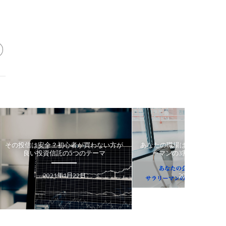
が買わない方が
あなたの職場はブラック企業か？ サラリ
老後200
のテーマ
ーマンの3割が不満を感じる理由
か
Suru
日
2020年5月15日