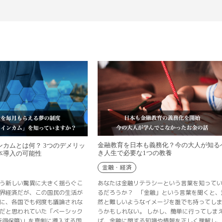
金融教育を日本も義務化？今の大人が知る
ンカムとは何？ 3つのデメリッ
き人生で必要な1つの教養
本導入の可能性
金融・経済
あなたは金融リテラシーという言葉を知って
う新しい驚異に大きく揺らぐこ
るだろうか？ 「金融」という言葉を聞くと、
界経済だが、この国民の生活が
然と難しいようなイメージを誰でも持ってし
に、各国でも何度も議論されな
うかもしれない。 しかし、簡単に行ってしま
だと思われていた「ベーシック
ば、金融に関する知識や情報を正しく理解し
所得保障)」を真剣に導入する国