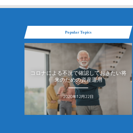
Popular Topics
る不況で確認しておきたい将
女性の4割が資産運用
HAKUMA
来のための資産運用
る？女性に人気の
2020年12月22日