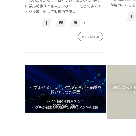
と思います。ただ、日本でお金について体系的
が現れたことをご
に学んだ事がある人は少なく、おそらく多くの
人が投資に対して消極的で腰...
0
More Detail
とは？ バブル誕生から崩壊を
FOMCにも影響!? インフレを測る経済指標
招いた3つの原因
「インフレ3セット」
HAKUMA
2020年9月26日