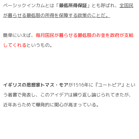
デメリット③「貧富の差の拡大」
ベーシックインカムとは「
最低所得保証
」とも呼ばれ、
全国民
が暮らせる最低限の所得を保障する政策のことだ。
ベーシックインカムで変わる将来への「不安」
簡単にいえば、
毎月国民が暮らせる最低限のお金を政府が支給
してくれる
というもの。
イギリスの思想家トマス・モア
が1516年に『ユートピア』とい
う著書で発表し、このアイデアは繰り返し論じられてきたが、
近年あらためて爆発的に関心が高まっている。