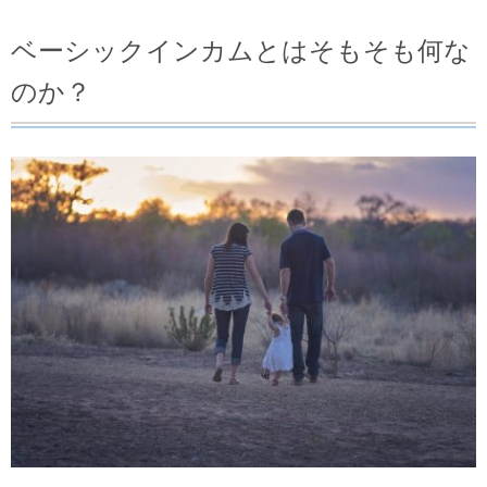
いくらあればあなたの生活を維持できるか？
ベーシックインカムとはそもそも何な
実際にベーシックインカム導入国はあるのか
のか？
BI事例①「フィンランド」
BI事例②「カナダオンタリオ州」
スイスでは国民投票でベーシックインカム導入
が否決
特例でシンガポールでは年度予算のあまりを支
給
日本でもベーシックインカムは一部導入済み？
ベーシックインカムはデメリットも多い？
デメリット①「財源の確保」
デメリット②「労働意欲が低下する」