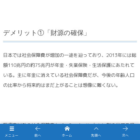
デメリット①「財源の確保」
日本では社会保障費が増加の一途を辿っており、2013年には総
額110兆円の約75兆円が年金・失業保険・生活保護にあたれて
いる。主に年金に消えている社会保障費だが、今後の年齢人口
の比率から将来的はまだ上がることは想像に難くない。
医療費以外の社会保障費をベーシックインカムに割り当てる場
合には、一人あたりの金額が6万円が支給額となる。これでは
メニュー
前へ
ホーム
先頭へ
次へ