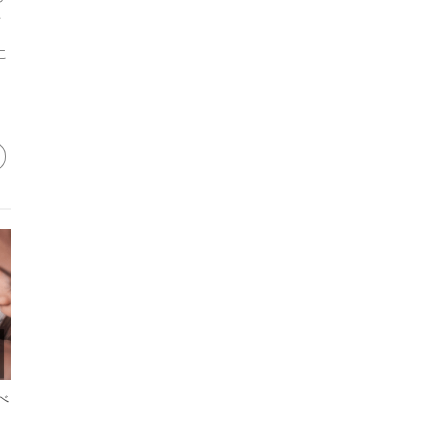
か
・
こ
べ