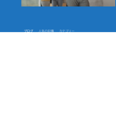
ブログ
人気の記事
カテゴリー
2022年9月11日
人生100年時代とは？長寿化で見えてく
る老後の問題と必要な3つの力
2022年8月27日
年金にも税金がかかる？年金受給者の
確定申告と老後の税金を解説
2022年8月19日
老後資金はいくら必要？シュミレーシ
ョンで分かる独身・夫婦での不足資産
と対策法