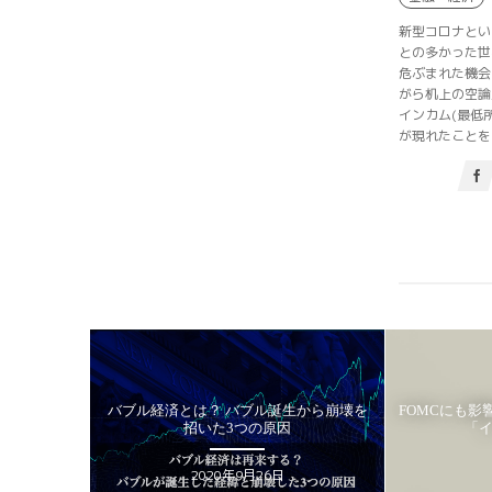
新型コロナとい
との多かった世
危ぶまれた機会
がら机上の空論
インカム(最低
が現れたことをご
バブル誕生から崩壊を
FOMCにも影響!? インフレを測る経済指標
F
3つの原因
「インフレ3セット」
HAKUMA
年9月26日