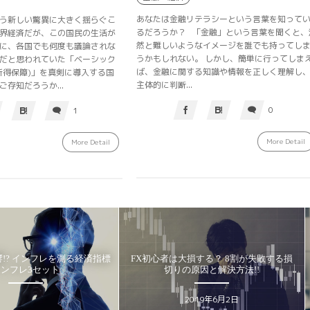
あなたは金融リテラシーという言葉を知って
う新しい驚異に大きく揺らぐこ
るだろうか？ 「金融」という言葉を聞くと、
界経済だが、この国民の生活が
然と難しいようなイメージを誰でも持ってし
に、各国でも何度も議論されな
うかもしれない。 しかし、簡単に行ってしま
だと思われていた「ベーシック
ば、金融に関する知識や情報を正しく理解し
所得保障)」を真剣に導入する国
主体的に判断...
存知だろうか...
0
1
More Detail
More Detail
X初心者は大損する？ 8割が失敗する損
その投信は安全？初心者が買わな
切りの原因と解決方法!!
良い投資信託の5つのテーマ
HAKUMA
Suru
2019年6月2日
2021年1月22日