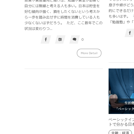
投資や資産運用と聞けば、知識や資金が必要で
息子や娘がどう
自分には無縁と考える人も多い。日本は貯金を
的にできるだけ
好む傾向が強く、損をしたくないという考えか
も多いはず。 
ら一歩を踏み出せずに時間を消費している人も
「勉強塾」や「..
少なくないはずだろう。 ただ、ここ数年でこの
状況は変わりつ...
0
More Detail
ベーシックイ
トで分かる日
金融・経済