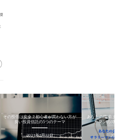
い
漠
ま
え
、
い方が
あなたの職場はブラック企業か？ サラリ
老後2000万円問題
ーマンの3割が不満を感じる理由
から読み解
Suru
2020年5月15日
2020