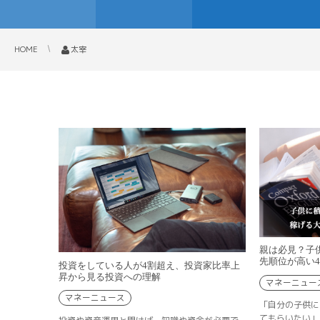
HOME
太宰
親は必見？子
先順位が高い
投資をしている人が4割超え、投資家比率上
昇から見る投資への理解
マネーニュー
マネーニュース
「自分の子供に
てもらいたい」