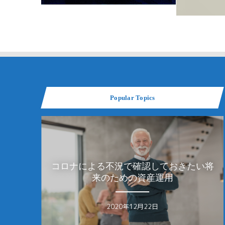
Popular Topics
確認しておきたい将
女性の4割が資産運用の必要性
AKUMA
の資産運用
る？女性に人気の投資ラン
2月22日