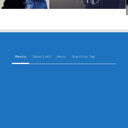
Weekly
Today's Hot
Menu
Search by Tag
を感じて
年金にも税金がかかる？年金受給者の確
HAKUMA
キング
定申告と老後の税金を解説
2022年8月27日