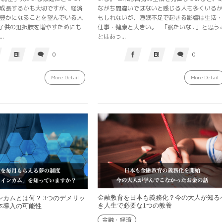
成長するかも大切ですが、経済
ながち間違いではないと感じる人も多くいる
豊かになることを望んでいる人
もしれないが、睡眠不足で起きる影響は生活
子供の選択肢を増やすためにも
仕事・健康と大きい。 「眠たいな...」と思う
.
とはあっ...
0
0
More Detail
More Detail
金融教育を日本も義務化？今の大人が知る
ンカムとは何？ 3つのデメリッ
き人生で必要な1つの教養
本導入の可能性
金融・経済