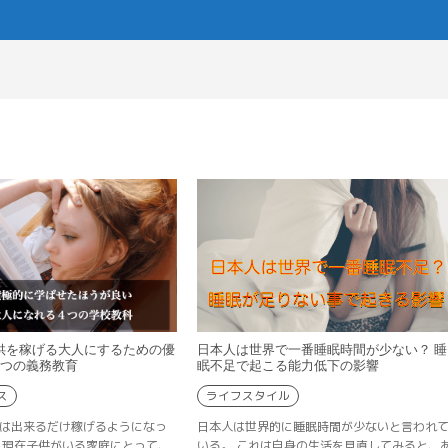
供を稼げる大人にするための優
日本人は世界で一番睡眠時間が少ない？ 睡
4つの義務教育
眠不足で起こる能力低下の影響
ス
ライフスタイル
は出来るだけ稼げるようになっ
日本人は世界的に睡眠時間が少ないと言われ
 現在子供がいる家庭にとって、
いる。 これは自身の生活を見直してみると、